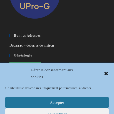
Bonnes Adresses
Debarrax – débarras de maison
Généalogie
CDIP – Généatique – Logiciel de
Gérer le consentement aux
généalogie
cookies
Généalogie et Histoire du Dunkerquois
Ce site utilise des cookies uniquement pour mesurer l'audience.
Revue Française de Généalogie
Sur les traces du passé
Accepter
Tout refuser