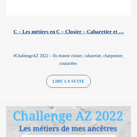
C – Les métiers en C – Closier – Cabaretier et …
#ChallengeAZ 2022 – Ils étaient closier, cabaretier, charpentier,
couturière.
LIRE LA SUITE