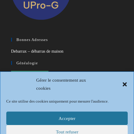
Bonnes Adresses
Debarrax – débarras de maison
Généalogie
CDIP – Généatique – Logiciel de
Gérer le consentement aux
généalogie
cookies
Généalogie et Histoire du Dunkerquois
Ce site utilise des cookies uniquement pour mesurer l'audience.
Revue Française de Généalogie
Sur les traces du passé
Accepter
Tout refuser