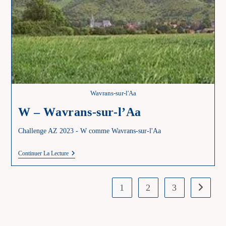
Wavrans-sur-l'Aa
W – Wavrans-sur-l’Aa
Challenge AZ 2023 - W comme Wavrans-sur-l'Aa
W
Continuer La Lecture
–
Wavrans-
Sur-
L’Aa
1
2
3
Aller à l