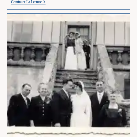
15
Continuer La Lecture
Août
–
Bonne
Fête
Marie