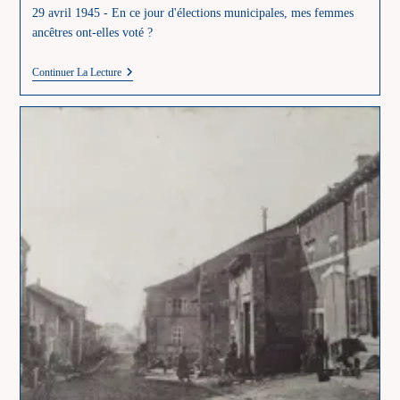
29 avril 1945 - En ce jour d'élections municipales, mes femmes
ancêtres ont-elles voté ?
29
Continuer La Lecture
Avril
1945
–
Mes
Ancêtres
Féminines
Ont-
Elles
Voté
?