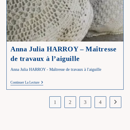
Anna Julia HARROY – Maîtresse
de travaux à l’aiguille
Anna Julia HARROY - Maîtresse de travaux à l'aiguille
Anna
Continuer La Lecture
Julia
HARROY
–
Maîtresse
1
2
3
4
Aller à l
De
Travaux
À
L’aiguille