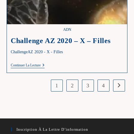
ADN
Challenge AZ 2020 – X – Filles
ChallengeAZ 2020 - X - Filles
Challenge
Continuer La Lecture
AZ
2020
–
X
1
2
3
4
Aller à l
–
Filles
Inscription À La Lettre D’information