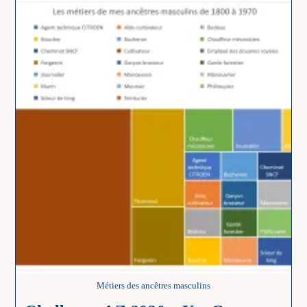
–
Z
–
Zizanie
Métiers des ancêtres masculins