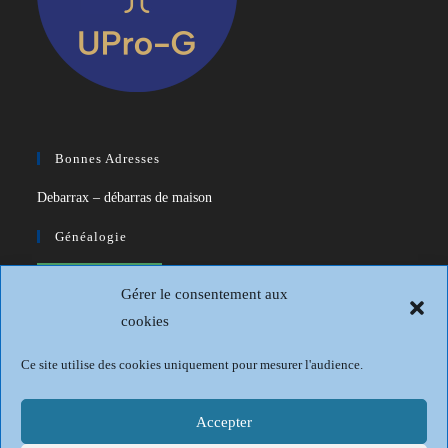
Bonnes Adresses
Debarrax – débarras de maison
Généalogie
CDIP – Généatique – Logiciel de
Gérer le consentement aux
généalogie
cookies
Généalogie et Histoire du Dunkerquois
Ce site utilise des cookies uniquement pour mesurer l'audience.
Revue Française de Généalogie
Sur les traces du passé
Accepter