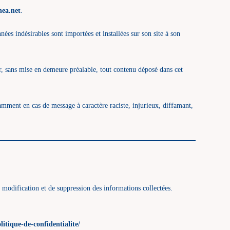
nea.net
.
nées indésirables sont importées et installées sur son site à son
r, sans mise en demeure préalable, tout contenu déposé dans cet
otamment en cas de message à caractère raciste, injurieux, diffamant,
 modification et de suppression des informations collectées.
litique-de-confidentialite/