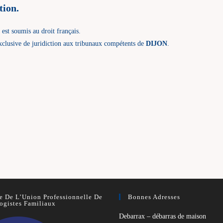
tion.
t
est soumis au droit français.
n exclusive de juridiction aux tribunaux compétents de
DIJON
.
 De L’Union Professionnelle De
Bonnes Adresses
ogistes Familiaux
Debarrax – débarras de maison