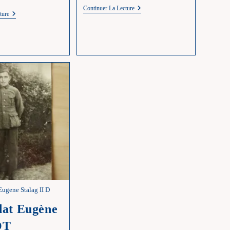
W
Continuer La Lecture
X
ture
–
–
Wagon
La
Croix
MARCHAL
gene Stalag II D
dat Eugène
OT