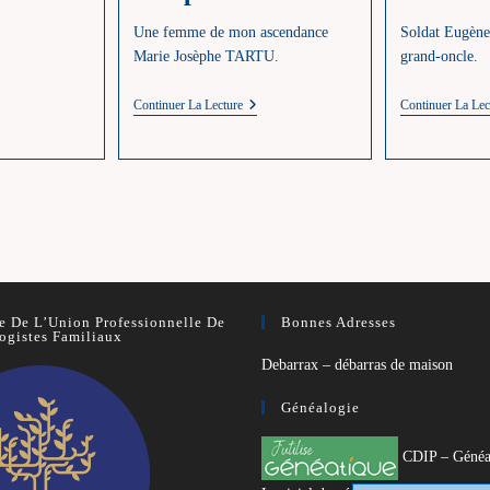
Une femme de mon ascendance
Soldat Eugèn
Marie Josèphe TARTU.
grand-oncle.
ot
T
Continuer La Lecture
Continuer La Lec
–
TARTU
Marie
Josèphe
 De L’Union Professionnelle De
Bonnes Adresses
ogistes Familiaux
Debarrax – débarras de maison
Généalogie
CDIP – Généa