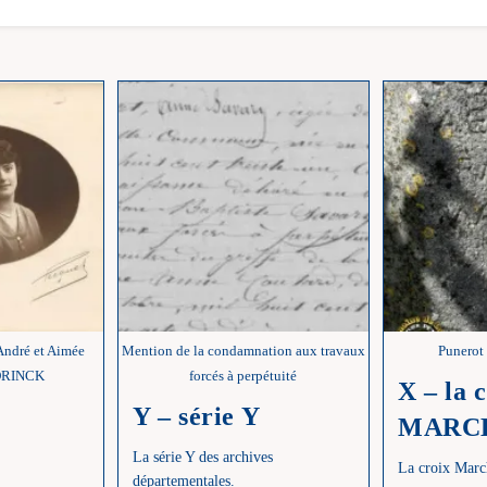
ndré et Aimée
Mention de la condamnation aux travaux
Punerot
DRINCK
forcés à perpétuité
X – la 
Y – série Y
MARC
La série Y des archives
La croix Marc
départementales.