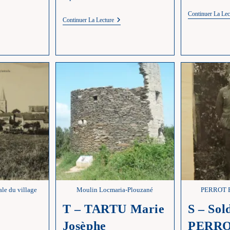
Continuer La Lec
Y
Continuer La Lecture
om
–
Série
Y
le du village
Moulin Locmaria-Plouzané
PERROT Eu
T – TARTU Marie
S – Sol
Josèphe
PERR