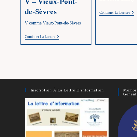
V – Vieux-Pont-
de-Sèvres
U
Continuer La Lecture
–
Uri
V comme Vieux-Pont-de-Sèvres
V
Continuer La Lecture
–
Vieux-
Pont-
De-
Sèvres
Inscription À La Lettre D’information
Membre
Généal