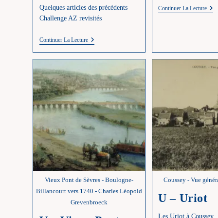
Quelques articles des précédents
Z
Continuer La Lecture
–
Challenge AZ revisités
Zo
Challenge
Continuer La Lecture
AZ
2024
–
Un
Pot-
Pourri
Vieux Pont de Sèvres - Boulogne-
Coussey - Vue généra
Billancourt vers 1740 - Charles Léopold
U – Uriot
Grevenbroeck
Les Uriot à Coussey