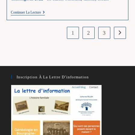
T
Continuer La Lecture
–
Les
Métiers
En
1
2
3
Aller à l
T
–
Tisserand
–
Tailleur
–
Trieuse
Inscription À La Lettre D’information