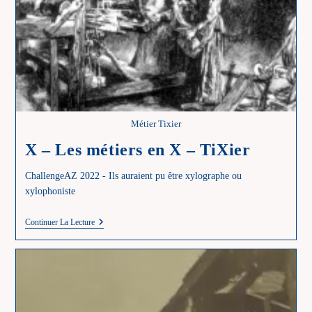
Métier Tixier
X – Les métiers en X – TiXier
ChallengeAZ 2022 - Ils auraient pu être xylographe ou
xylophoniste
X
Continuer La Lecture
–
Les
Métiers
En
X
–
TiXier