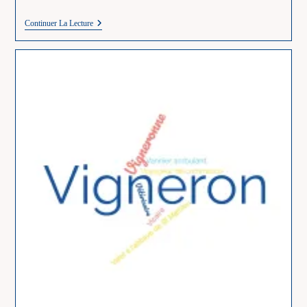
W
Continuer La Lecture
–
Les
Métiers
En
W
–
Wagonnier