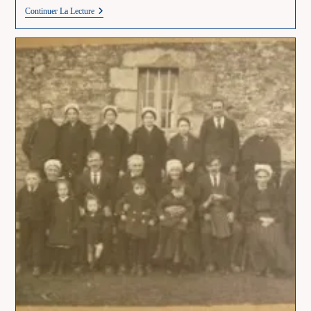
Z
Continuer La Lecture
–
Les
Métiers
En
Z
–
Zouave