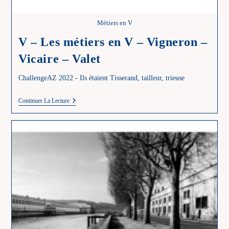
Métiers en V
V – Les métiers en V – Vigneron –
Vicaire – Valet
ChallengeAZ 2022 - Ils étaient Tisserand, tailleur, trieuse
V
Continuer La Lecture
–
Les
Métiers
En
V
–
Vigneron
–
Vicaire
–
Valet