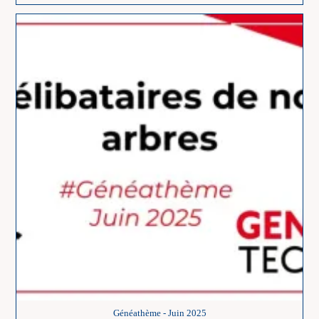
Vacances
Au
Bord
De
L’eau
Généathème - Juin 2025