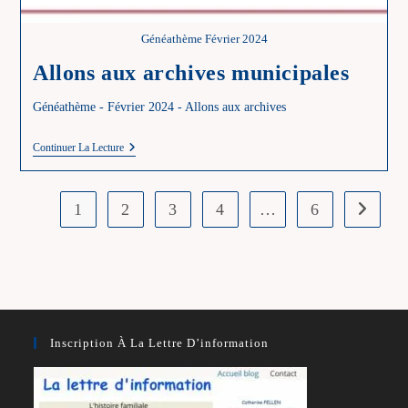
Généathème Février 2024
Allons aux archives municipales
Généathème - Février 2024 - Allons aux archives
Allons
Continuer La Lecture
Aux
Archives
Municipales
1
2
3
4
…
6
Aller à l
Inscription À La Lettre D’information