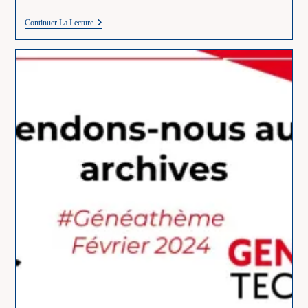
Rétrospective
Continuer La Lecture
Challenge
AZ
–
Ma
1ère
Édition