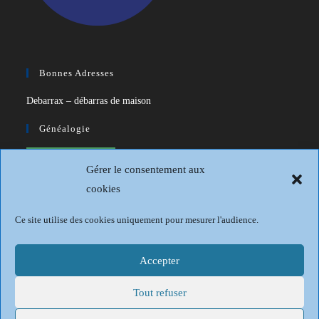
Bonnes Adresses
Debarrax – débarras de maison
Généalogie
CDIP – Généatique – Logiciel de
Gérer le consentement aux
généalogie
cookies
Généalogie et Histoire du Dunkerquois
Ce site utilise des cookies uniquement pour mesurer l'audience.
Revue Française de Généalogie
Sur les traces du passé
Accepter
Tout refuser
Mentions légales
Politique de confidentialité
Conditions générales