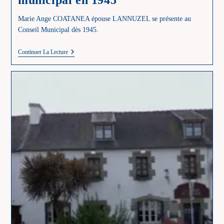
municipal en 1945
Marie Ange COATANEA épouse LANNUZEL se présente au
Conseil Municipal dès 1945.
Une
Continuer La Lecture
Femme
Élue
Au
Conseil
Municipal
En
1945