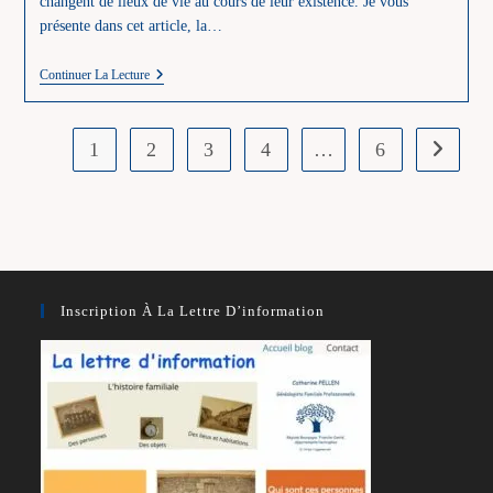
changent de lieux de vie au cours de leur existence. Je vous
présente dans cet article, la…
A
Continuer La Lecture
La
Recherche
De
La
1
2
3
4
…
6
Aller à l
Descendance
Du
Couple
DESHAYES
–
PASTEAU
Inscription À La Lettre D’information