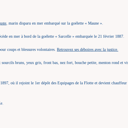
uste
, marin disparu en mer embarqué sur la goélette « Maune ».
écède en mer à bord de la goélette « Sarcelle » embarquée le 21 février 1887.
pour coups et blessures volontaires.
Retrouvez ses déboires avec la justice.
sourcils bruns, yeux gris, front bas, nez fort, bouche petite, menton rond et vis
 1897, où il rejoint le 1er dépôt des Equipages de la Flotte et devient chauffeur
Xe.