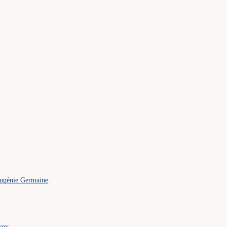
Eugénie Germaine
.
roy.