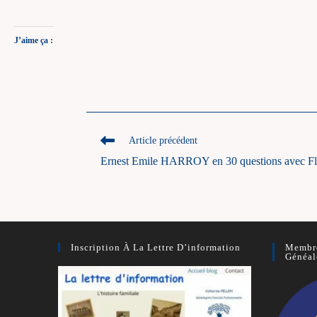
J’aime ça :
Read
Article précédent
more
Ernest Emile HARROY en 30 questions avec Fl
articles
Inscription À La Lettre D’information
Membre
Généal