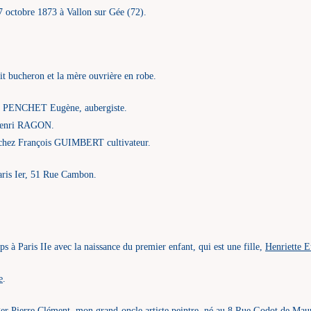
 27 octobre 1873 à Vallon sur Gée (72).
it bucheron et la mère ouvrière en robe.
 PENCHET Eugène, aubergiste.
 Henri RAGON.
e chez François GUIMBERT cultivateur.
aris Ier, 51 Rue Cambon.
s à Paris IIe avec la naissance du premier enfant, qui est une fille,
Henriette 
e
.
er Pierre Clément
,
mon grand-oncle artiste peintre
, né au 8 Rue Godot de Mau