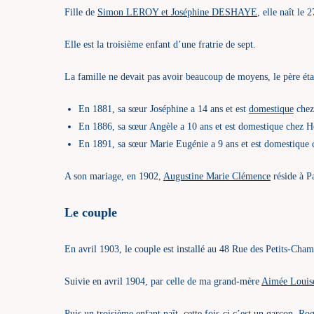
Fille de
Simon LEROY et Joséphine DESHAYE
, elle naît le
Elle est la troisième enfant d’une fratrie de sept.
La famille ne devait pas avoir beaucoup de moyens, le père éta
En 1881, sa sœur Joséphine a 14 ans et est
domestique
chez
En 1886, sa sœur Angèle a 10 ans et est domestique chez
En 1891, sa sœur Marie Eugénie a 9 ans et est domestiqu
A son mariage, en 1902,
Augustine Marie Clémence
réside à P
Le couple
En avril 1903, le couple est installé au 48 Rue des Petits-Champ
Suivie en avril 1904, par celle de ma grand-mère
Aimée Louis
Puis un troisième enfant naît, cette fois-ci c’est un garçon,
Rog