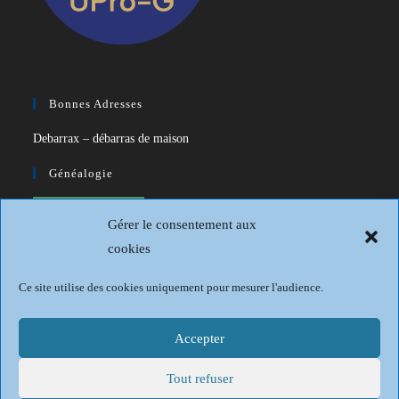
Bonnes Adresses
Debarrax – débarras de maison
Généalogie
CDIP – Généatique – Logiciel de
Gérer le consentement aux
généalogie
cookies
Généalogie et Histoire du Dunkerquois
Ce site utilise des cookies uniquement pour mesurer l'audience.
Revue Française de Généalogie
Sur les traces du passé
Accepter
Tout refuser
Mentions légales
Politique de confidentialité
Conditions générales