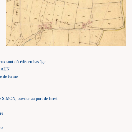
eux sont décédés en bas âge.
SALAUN
ue de ferme
e SIMON, ouvrier au port de Brest
ère
ue