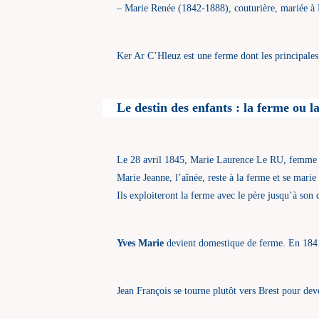
– Marie Renée (1842-1888), couturière, mariée
Ker Ar C’Hleuz est une ferme dont les principales ex
Le destin des enfants : la ferme ou l
Le 28 avril 1845, Marie Laurence Le RU, femme d
Marie Jeanne, l’aînée, reste à la ferme et se ma
Ils exploiteront la ferme avec le père jusqu’à son
Yves Marie
devient domestique de ferme. En 1841, â
Jean François se tourne plutôt vers Brest pour de