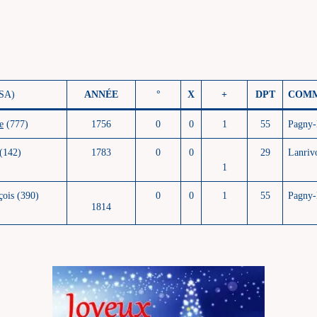
SA)
ANNÉE
°
X
+
DPT
COM
e
(777)
1756
0
0
1
55
Pagny-
 (142)
1783
0
0
29
Lanriv
1
ois (390)
0
0
1
5
5
Pagny-
1814