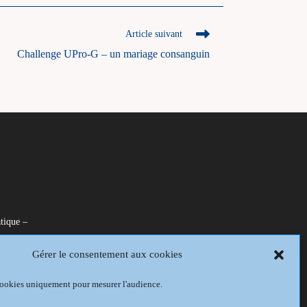
Article suivant
Challenge UPro-G – un mariage consanguin
tique –
Gérer le consentement aux cookies
is
 cookies uniquement pour mesurer l'audience.