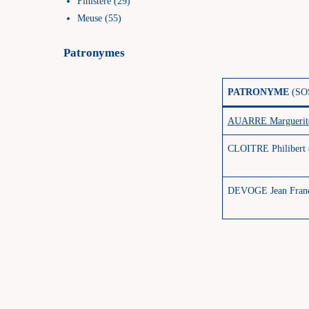
Finistère (29)
Meuse (55)
Patronymes
PATRONYME
(SO
AUARRE Marguerit
CLOITRE
Philibert
DEVOGE Jean Franç