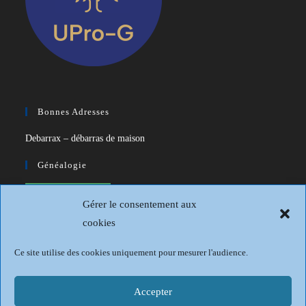
Bonnes Adresses
Debarrax – débarras de maison
Généalogie
CDIP – Généatique – Logiciel de
Gérer le consentement aux
généalogie
cookies
Généalogie et Histoire du Dunkerquois
Ce site utilise des cookies uniquement pour mesurer l'audience.
Revue Française de Généalogie
Sur les traces du passé
Accepter