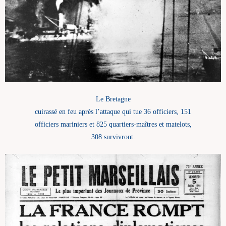
Le Bretagne
cuirassé en feu après l’attaque qui tue 36 officiers, 151
officiers mariniers et 825 quartiers-maîtres et matelots,
308 survivront.