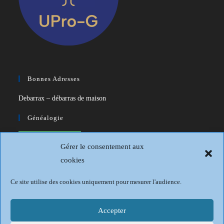
Bonnes Adresses
Debarrax – débarras de maison
Généalogie
CDIP – Généatique – Logiciel de
Gérer le consentement aux
généalogie
cookies
Généalogie et Histoire du Dunkerquois
Ce site utilise des cookies uniquement pour mesurer l'audience.
Revue Française de Généalogie
Sur les traces du passé
Accepter