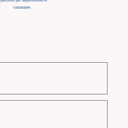
partition par départements et
communes