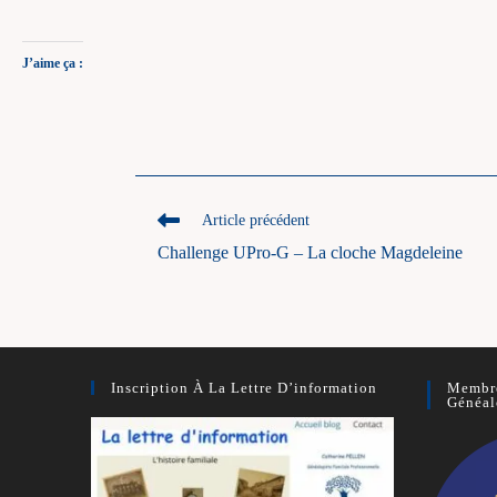
J’aime ça :
Read
Article précédent
more
Challenge UPro-G – La cloche Magdeleine
articles
Inscription À La Lettre D’information
Membre
Généal