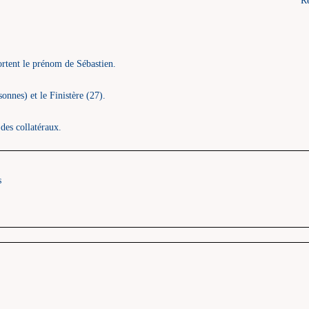
Ré
rtent le prénom de Sébastien.
nnes) et le Finistère (27).
 des collatéraux.
s