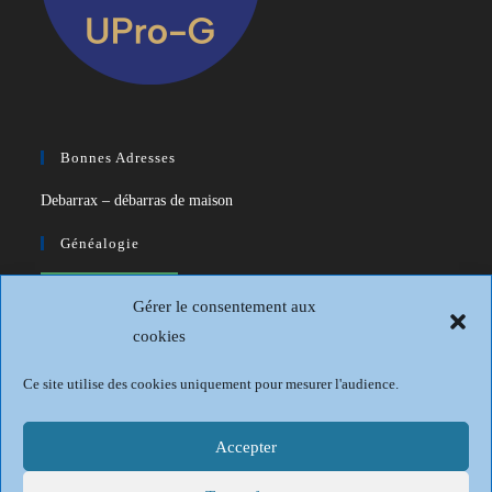
Bonnes Adresses
Debarrax – débarras de maison
Généalogie
CDIP – Généatique – Logiciel de
Gérer le consentement aux
généalogie
cookies
Généalogie et Histoire du Dunkerquois
Ce site utilise des cookies uniquement pour mesurer l'audience.
Revue Française de Généalogie
Sur les traces du passé
Accepter