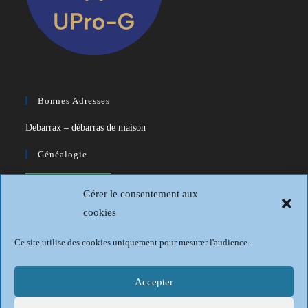
Bonnes Adresses
Debarrax – débarras de maison
Généalogie
CDIP – Généatique – Logiciel de
Gérer le consentement aux
généalogie
cookies
Généalogie et Histoire du Dunkerquois
Ce site utilise des cookies uniquement pour mesurer l'audience.
Revue Française de Généalogie
Sur les traces du passé
Accepter