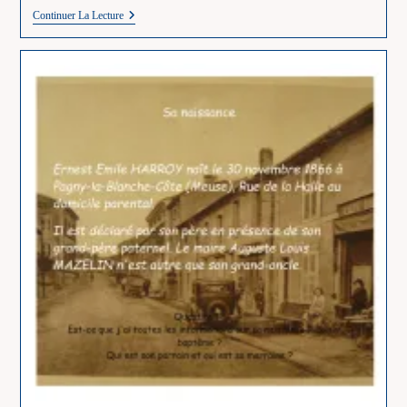
Ernest
Continuer La Lecture
Emile
HARROY
En
30
Questions
–
2/30
–
Son
Mariage