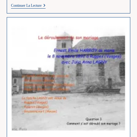
Ernest
Continuer La Lecture
Emile
HARROY
En
30
Questions
–
4/30
–
Son
Décès