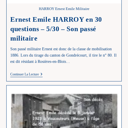
HARROY Ernest Emile Militaire
Ernest Emile HARROY en 30
questions – 5/30 – Son passé
militaire
Son passé militaire Ernest est donc de la classe de mobilisation
1886. Lors du tirage du canton de Gondrécourt, il tire le n° 80. Il
est dit résidant à Rosières-en-Blois…
Ernest
Continuer La Lecture
Emile
HARROY
En
30
Questions
–
5/30
–
Son
Passé
Militaire