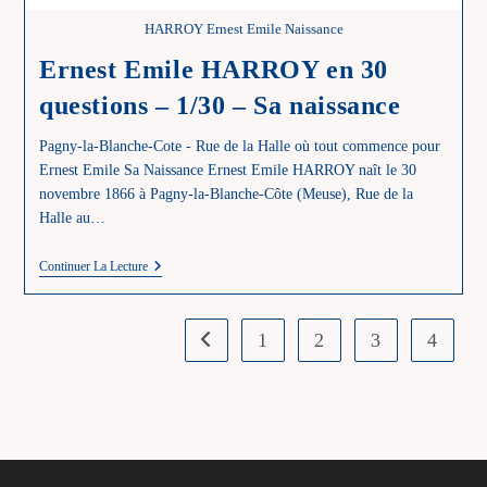
HARROY Ernest Emile Naissance
Ernest Emile HARROY en 30
questions – 1/30 – Sa naissance
Pagny-la-Blanche-Cote - Rue de la Halle où tout commence pour
Ernest Emile Sa Naissance Ernest Emile HARROY naît le 30
novembre 1866 à Pagny-la-Blanche-Côte (Meuse), Rue de la
Halle au…
Ernest
Continuer La Lecture
Emile
HARROY
En
30
1
2
3
4
Go to the previous page
Questions
–
1/30
–
Sa
Naissance