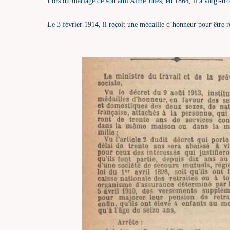
Lors du mariage de son ami Aimé Jules, en 1864, il a vingt-troi
Le 3 février 1914, il reçoit une médaille d’honneur pour être r