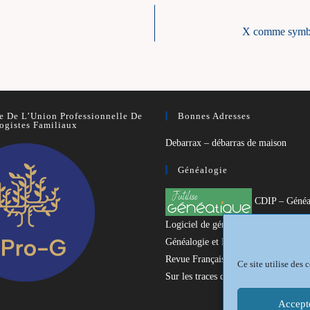
X comme symbo
 De L’Union Professionnelle De
Bonnes Adresses
ogistes Familiaux
Debarrax – débarras de maison
Généalogie
CDIP – Généa
Logiciel de généalogie
Généalogie et Histoire du Dunkerquo
Revue Française de Généalogie
Ce site utilise des
Sur les traces du passé
Accept