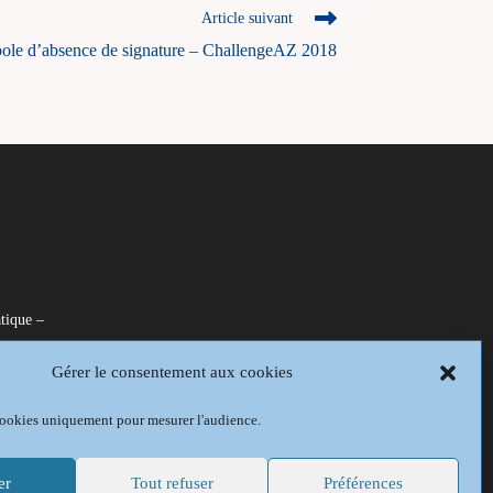
Article suivant
le d’absence de signature – ChallengeAZ 2018
tique –
Gérer le consentement aux cookies
is
 cookies uniquement pour mesurer l'audience.
er
Tout refuser
Préférences