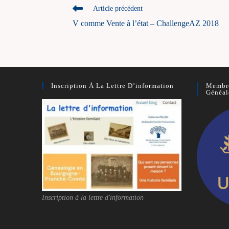
Read
Article précédent
more
V comme Vente à l’état – ChallengeAZ 2018
articles
Inscription À La Lettre D’information
Membre
Généal
Inscription à la lettre d'information