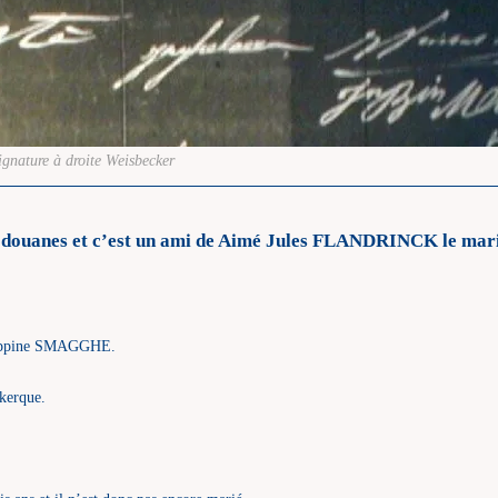
ignature à droite Weisbecker
x douanes et c’est un ami de Aimé Jules FLANDRINCK le mari
ilippine SMAGGHE.
kerque.