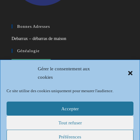
Bonnes Adresses
Debarrax – débarras de maison
Généalogie
CDIP – Généatique – Logiciel de
Gérer le consentement aux
généalogie
cookies
Généalogie et Histoire du Dunkerquois
Ce site utilise des cookies uniquement pour mesurer l'audience.
Revue Française de Généalogie
Sur les traces du passé
Accepter
Tout refuser
Mentions légales
Politique de confidentialité
Conditions générales
Politique de cookies (UE)
Préférences