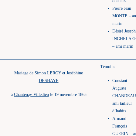
douanes
Pierre Jean
MONTE – a
marin
Désiré Joseph
INGHELAE
– ami marin
Témoins :
Mariage de
Simon LEROY et Joséphine
DESHAYE
Constant
Auguste
à
Chantenay-Villedieu
le 19 novembre 1865
CHANDEAU
ami tailleur
d’habits
Armand
François
GUERIN – a