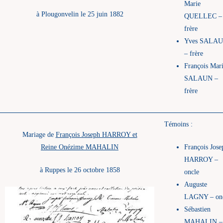
Marie
à Plougonvelin le 25 juin 1882
QUELLEC –
frère
Yves SALA
– frère
François Mar
SALAUN –
frère
Témoins :
Mariage de
François Joseph HARROY et
Reine Onézime MAHALIN
François Jose
HARROY –
à Ruppes le 26 octobre 1858
oncle
Auguste
LAGNY – on
Sébastien
MAHALIN –