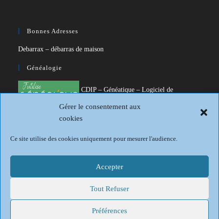
Bonnes Adresses
Debarrax – débarras de maison
Généalogie
CDIP – Généatique – Logiciel de
généalogie
Gérer le consentement aux
cookies
Généalogie et Histoire du Dunkerquois
Revue Française de Généalogie
Ce site utilise des cookies uniquement pour mesurer l'audience.
Sur les traces du passé
Accepter
Tout Refuser
Mentions légales
Politique de confidentialité
Conditions générales
Politique de cookies (UE)
Préférences