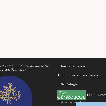
 De L’Union Professionnelle De
Bonnes Adresses
ogistes Familiaux
Debarrax – débarras de maison
Généalogie
CDIP – Généa
Logiciel de généalogie