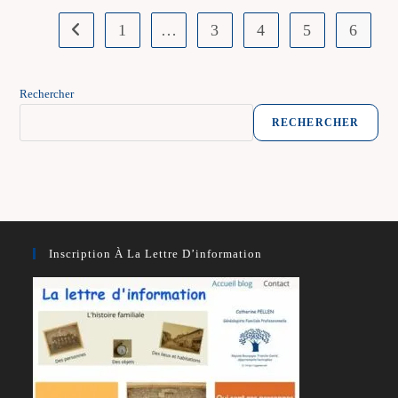
Pigeonnier
1
…
3
4
5
6
Go to the previous page
Rechercher
RECHERCHER
Inscription À La Lettre D’information