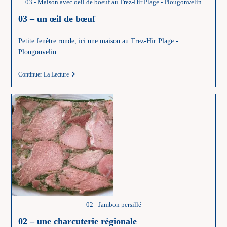
03 - Maison avec oeil de boeuf au Trez-Hir Plage - Plougonvelin
03 – un œil de bœuf
Petite fenêtre ronde, ici une maison au Trez-Hir Plage -
Plougonvelin
03
Continuer La Lecture
–
Un
Œil
De
Bœuf
02 - Jambon persillé
02 – une charcuterie régionale