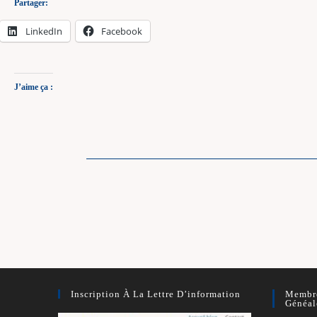
Partager:
LinkedIn
Facebook
J’aime ça :
Read
more
articles
Inscription À La Lettre D’information
Membre
Généal