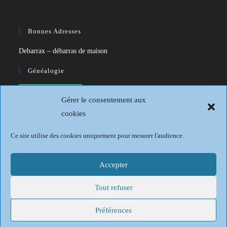
Bonnes Adresses
Debarrax – débarras de maison
Généalogie
CDIP – Généatique – Logiciel de
Gérer le consentement aux
généalogie
cookies
Généalogie et Histoire du Dunkerquois
Ce site utilise des cookies uniquement pour mesurer l'audience.
Revue Française de Généalogie
Sur les traces du passé
Accepter
Tout refuser
Mentions légales
Politique de confidentialité
Conditions générales
Politique de cookies (UE)
Préférences
Site WordPress sur le thème OceanWP