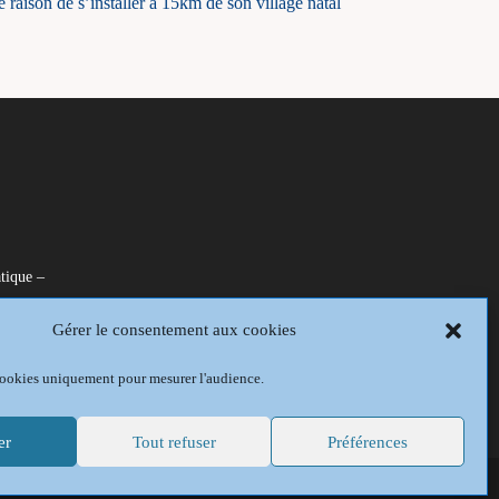
 raison de s’installer à 15km de son village natal
tique –
Gérer le consentement aux cookies
is
 cookies uniquement pour mesurer l'audience.
er
Tout refuser
Préférences
Politique de confidentialité
Conditions générales
Politique de cookies (UE)