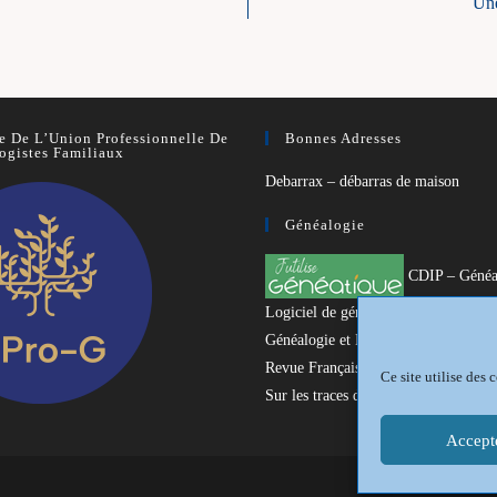
Une
 De L’Union Professionnelle De
Bonnes Adresses
ogistes Familiaux
Debarrax – débarras de maison
Généalogie
CDIP – Généa
Logiciel de généalogie
Généalogie et Histoire du Dunkerquo
Revue Française de Généalogie
Ce site utilise des
Sur les traces du passé
Accept
Mentions légales