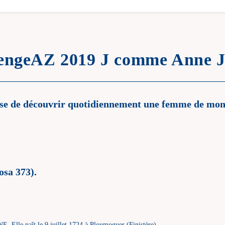
lengeAZ 2019 J comme Anne 
pose de découvrir quotidiennement une femme de mo
osa 373).
Elle naît le 9 juillet 1724 à Ploumoguer (Finistère).