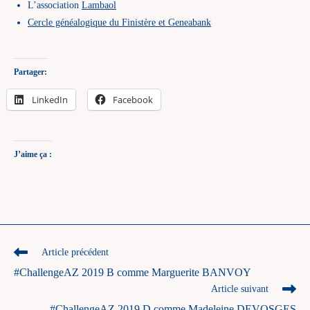
L’association
Lambaol
Cercle généalogique du Finistère et Geneabank
Partager:
LinkedIn
Facebook
J’aime ça :
Read
Article précédent
more
#ChallengeAZ 2019 B comme Marguerite BANVOY
articles
Article suivant
#ChallengeAZ 2019 D comme Madeleine DEVOSGES