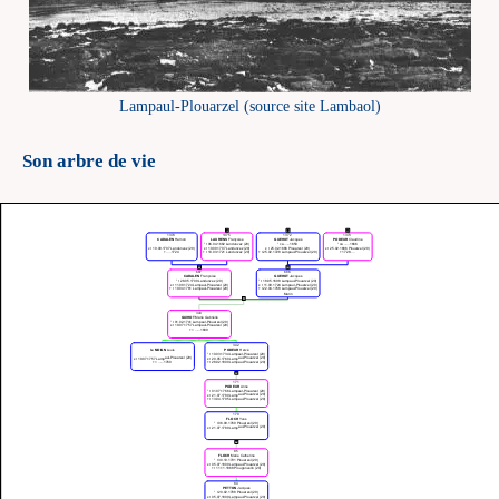
Lampaul-Plouarzel (source site Lambaol)
Son arbre de vie