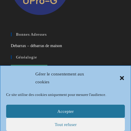
Bonnes Adresses
Debarrax – débarras de maison
Généalogie
CDIP – Généatique – Logiciel de
Gérer le consentement aux
généalogie
cookies
Généalogie et Histoire du Dunkerquois
Ce site utilise des cookies uniquement pour mesurer l'audience.
Revue Française de Généalogie
Sur les traces du passé
Accepter
Tout refuser
Mentions légales
Politique de confidentialité
Conditions générales