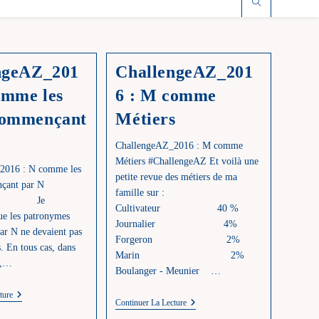
ngeAZ_201
ChallengeAZ_201
omme les
6 : M comme
ommençant
Métiers
ChallengeAZ_2016 : M comme
Métiers #ChallengeAZ Et voilà une
2016 : N comme les
petite revue des métiers de ma
çant par N
famille sur :
geAZ Je
Cultivateur 40 %
ue les patronymes
Journalier 4%
r N ne devaient pas
Forgeron 2%
s. En tous cas, dans
Marin 2%
e,…
Boulanger - Meunier …
ChallengeAZ_2016
ture
ChallengeAZ_2016
Continuer La Lecture
:
:
N