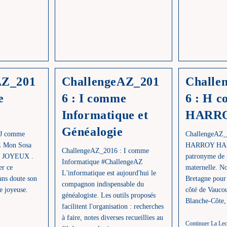
ence
AZ_201
ChallengeAZ_201
Challe
e
6 : I comme
6 : H 
Informatique et
HARR
Généalogie
 J comme
ChallengeAZ_
Z Mon Sosa
HARROY HARR
ChallengeAZ_2016 : I comme
de JOYEUX .
patronyme de
Informatique #ChallengeAZ
er ce
maternelle. No
L'informatique est aujourd'hui le
ans doute son
Bretagne pour 
compagnon indispensable du
e joyeuse.
côté de Vaucou
généalogiste. Les outils proposés
Blanche-Côte,
facilitent l'organisation : recherches
à faire, notes diverses recueillies au
llengeAZ_2016
Continuer La Lec