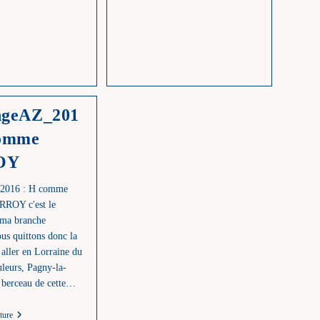
M
Comme
Comme
Les
Métiers
Noms
Commençant
Par
N
ngeAZ_201
comme
OY
2016 : H comme
OY c'est le
 ma branche
us quittons donc la
aller en Lorraine du
leurs, Pagny-la-
 berceau de cette…
ChallengeAZ_2016
ture