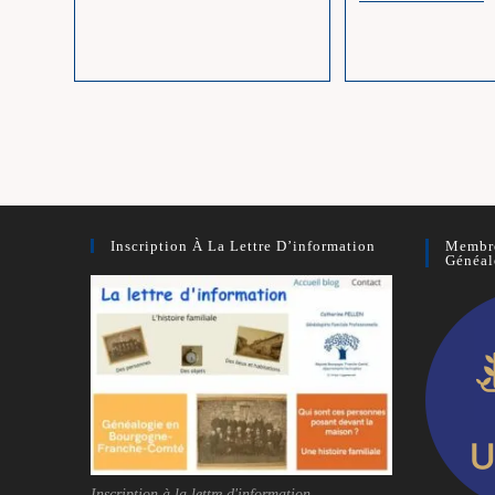
K
:
Comme
J
Ker
Co
Ar
Joy
C’HLeuz
Inscription À La Lettre D’information
Membre
Généal
Inscription à la lettre d'information