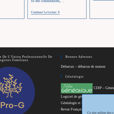
fil des consultations,…
mme
ChallengeAZ_2016
Continuer La Lecture
eux
:
I
Comme
Informatique
Et
Généalogie
 De L’Union Professionnelle De
Bonnes Adresses
ogistes Familiaux
Debarrax – débarras de maison
Généalogie
CDIP – Généa
Logiciel de généalogie
Généalogie et Histoire du Dunkerquo
Revue Française de Généalogie
Ce site utilise des