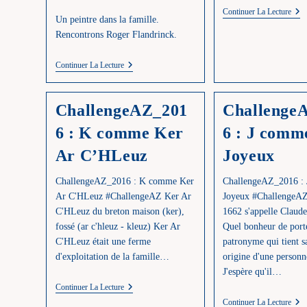
L
Continuer La Lecture
Un peintre dans la famille.
–
Lic
Rencontrons Roger Flandrinck.
P
Continuer La Lecture
–
Un
Peintre
ChallengeAZ_201
Challenge
Dans
La
6 : K comme Ker
6 : J comm
Famille
Ar C’HLeuz
Joyeux
ChallengeAZ_2016 : K comme Ker
ChallengeAZ_2016 :
Ar C'HLeuz #ChallengeAZ Ker Ar
Joyeux #ChallengeA
C'HLeuz du breton maison (ker),
1662 s'appelle Clau
fossé (ar c'hleuz - kleuz) Ker Ar
Quel bonheur de port
C'HLeuz était une ferme
patronyme qui tient s
d'exploitation de la famille…
origine d'une personn
J'espère qu'il…
ChallengeAZ_2016
Continuer La Lecture
:
Cha
Continuer La Lecture