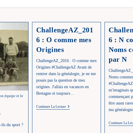
ChallengeAZ_201
Challe
6 : O comme mes
6 : N c
Origines
Noms c
par N
ChallengeAZ_2016 : O comme mes
Origines #ChallengeAZ Avant de
ChallengeAZ_
rentrer dans la généalogie, je ne me
Noms commen
posais pas la question de mes
#Challen
origines. J'allais en vacances en
m'imaginais q
Bretagne et toujours…
son équipe et le
commençant pa
e
être aussi rare
ChallengeAZ_2016
Continuer La Lecture
ma généalogi
:
e
O
Comme
Continuer La Lec
-ils du sport ?
Mes
Origines