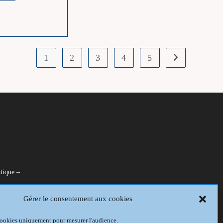
:
H
Comme
HARROY
1
2
3
4
5
Aller à la page s
tique –
Gérer le consentement aux cookies
is
 cookies uniquement pour mesurer l'audience.