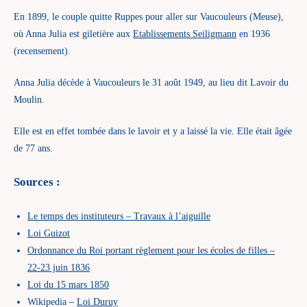
En 1899, le couple quitte Ruppes pour aller sur Vaucouleurs (Meuse),
où Anna Julia est giletière aux
Etablissements Seiligmann
en 1936
(recensement).
Anna Julia décède à Vaucouleurs le 31 août 1949, au lieu dit Lavoir du
Moulin.
Elle est en effet tombée dans le lavoir et y a laissé la vie. Elle était âgée
de 77 ans.
Sources :
Le temps des instituteurs – Travaux à l’aiguille
Loi Guizot
Ordonnance du Roi portant règlement pour les écoles de filles –
22-23 juin 1836
Loi du 15 mars 1850
Wikipedia –
Loi Duruy