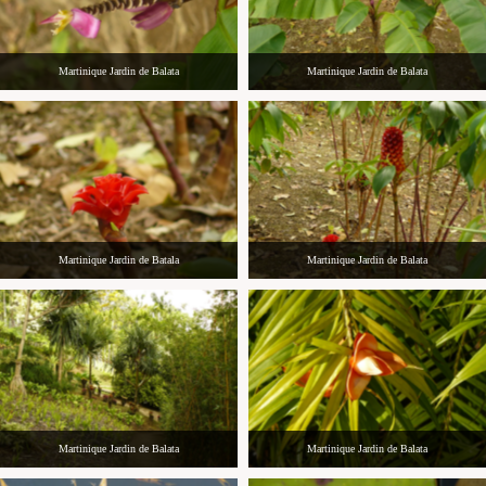
Martinique Jardin de Balata
Martinique Jardin de Balata
Martinique Jardin de Batala
Martinique Jardin de Balata
Martinique Jardin de Balata
Martinique Jardin de Balata