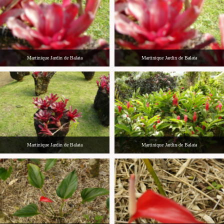
Martinique Jardin de Balata
Martinique Jardin de Balata
Martinique Jardin de Balata
Martinique Jardin de Balata