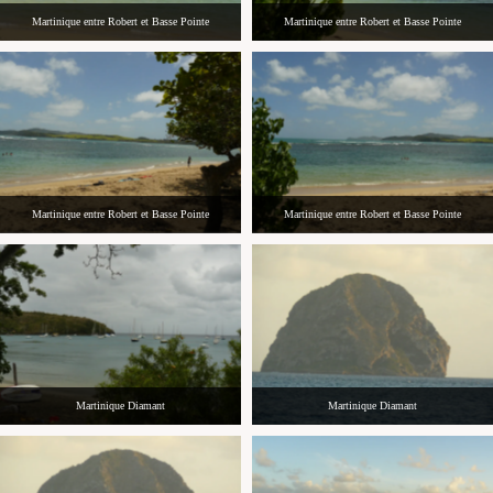
Martinique entre Robert et Basse Pointe
Martinique entre Robert et Basse Pointe
Martinique entre Robert et Basse Pointe
Martinique entre Robert et Basse Pointe
Martinique Diamant
Martinique Diamant