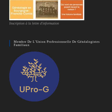
Inscription à la lettre d'information
Membre De L’Union Professionnelle De Généalogistes
Familiaux