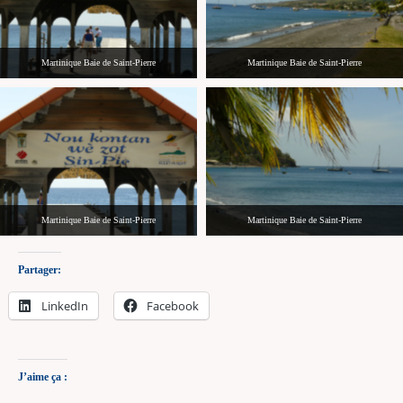
Martinique Baie de Saint-Pierre
Martinique Baie de Saint-Pierre
Martinique Baie de Saint-Pierre
Martinique Baie de Saint-Pierre
Partager:
LinkedIn
Facebook
J’aime ça :