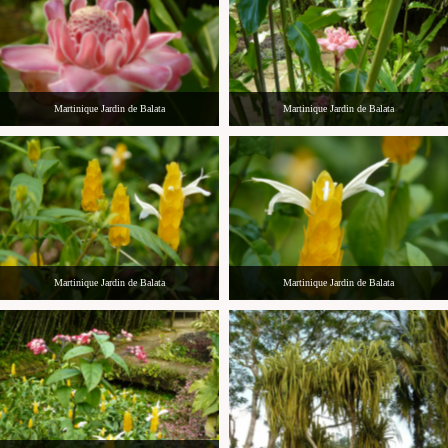
Martinique Jardin de Balata
Martinique Jardin de Balata
Martinique Jardin de Balata
Martinique Jardin de Balata