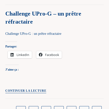
UPro-
G
Challenge UPro-G – un prêtre
–
réfractaire
une
concession
Challenge UPro-G : un prêtre réfractaire
Partager:
LinkedIn
Facebook
J’aime ça :
Challenge
CONTINUER LA LECTURE
UPro-
G
–