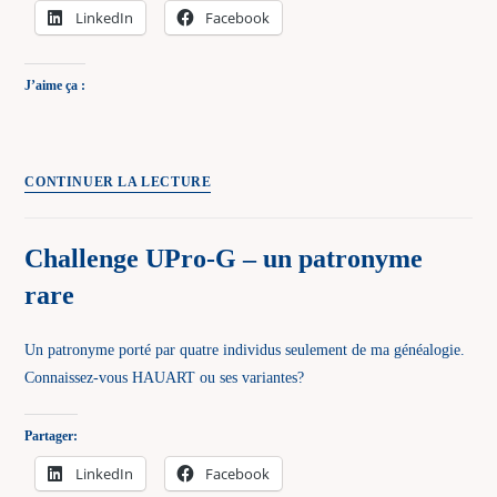
LinkedIn
Facebook
J’aime ça :
Challenge
CONTINUER LA LECTURE
UPro-
G
Challenge UPro-G – un patronyme
–
rare
une
ville
devenue
Un patronyme porté par quatre individus seulement de ma généalogie.
quartier
Connaissez-vous HAUART ou ses variantes?
Partager:
LinkedIn
Facebook