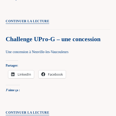
Challenge
CONTINUER LA LECTURE
UPro-
G
Challenge UPro-G – une concession
–
un
Une concession à Neuville-les-Vaucouleurs
métier
disparu
Partager:
LinkedIn
Facebook
J’aime ça :
Challenge
CONTINUER LA LECTURE