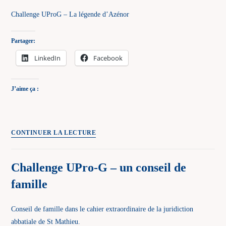
une
Challenge UProG – La légende d’Azénor
armoirie
Partager:
LinkedIn
Facebook
J’aime ça :
Challenge
CONTINUER LA LECTURE
UPro-
G
Challenge UPro-G – un conseil de
–
famille
une
légende
Conseil de famille dans le cahier extraordinaire de la juridiction
abbatiale de St Mathieu.