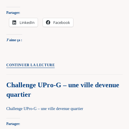
Partager:
LinkedIn
Facebook
J’aime ça :
Challenge
CONTINUER LA LECTURE
UPro-
G
Challenge UPro-G – une ville devenue
–
quartier
un
conseil
de
Challenge UPro-G – une ville devenue quartier
famille
Partager: