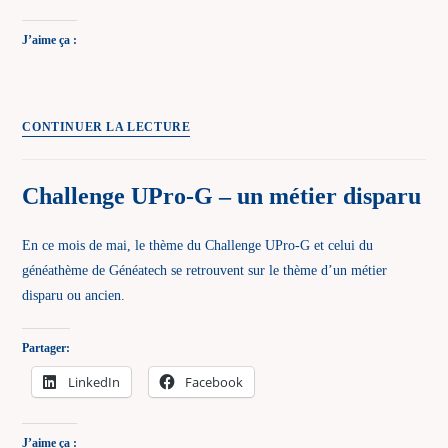
J’aime ça :
Challenge
CONTINUER LA LECTURE
UPro-
G
Challenge UPro-G – un métier disparu
–
un
En ce mois de mai, le thème du Challenge UPro-G et celui du
patronyme
généathème de Généatech se retrouvent sur le thème d’un métier
rare
disparu ou ancien.
Partager:
LinkedIn
Facebook
J’aime ça :