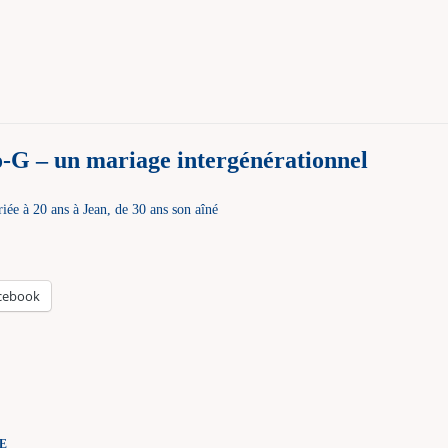
-G – un mariage intergénérationnel
 à 20 ans à Jean, de 30 ans son aîné
cebook
Challenge
E