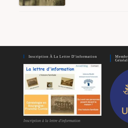
UPro
G
–
une
famil
de
meuni
Inscription À La Lettre D’information
Membre
Généal
Inscription à la lettre d'information