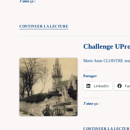
J’aime ça :
Projet
CONTINUER LA LECTURE
52
UPro-
Challenge UPro
G
2025
Marie Anne CLOISTRE mariée
Partager:
LinkedIn
Fa
J’aime ça :
CONTINUER LA LECTUR