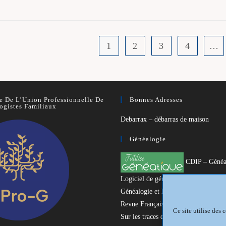
-
1
2
3
4
…
le
ers
 De L’Union Professionnelle De
Bonnes Adresses
ogistes Familiaux
Debarrax – débarras de maison
Généalogie
CDIP – Généa
Logiciel de généalogie
Généalogie et Histoire du Dunkerquo
Revue Française de Généalogie
Ce site utilise des
Sur les traces du passé