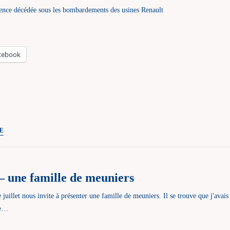
ce décédée sous les bombardements des usines Renault
matricule
des
gens
de
cebook
mer
Challenge
E
UPro-
G
–
 une famille de meuniers
une
victime
uillet nous invite à présenter une famille de meuniers. Il se trouve que j'avais 
civile
ue…
enge