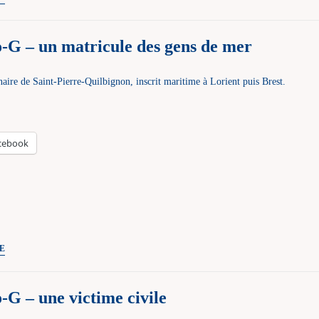
UPro-
G
-G – un matricule des gens de mer
–
un
re de Saint-Pierre-Quilbignon, inscrit maritime à Lorient puis Brest.
mariage
intergénérationnel
cebook
Challenge
E
UPro-
G
G – une victime civile
–
un